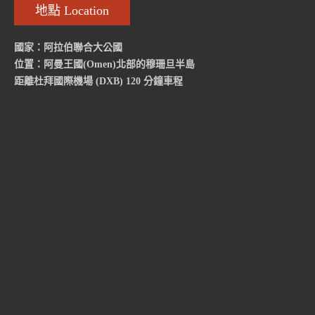
地點 Location
國家：阿拉伯聯合大公國
位置：阿曼王國(Omen)北部的穆珊旦半島
距離杜拜國際機場 (DXB) 120 分鐘車程