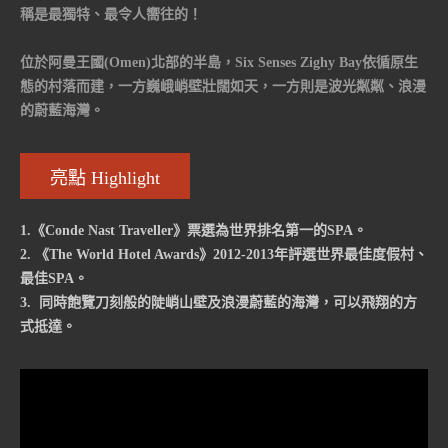
稱是最獨特、最令人嚮往的！
位於阿曼王國(Omen)北部的半島，Six Senses Zighy Bay依循原生
態的村落而建，一方巍峨峭壁壯闊如天，一方則是波光粼粼、浪漫
的蔚藍海灣。
亮點 Highlight
1.《Conde Nast Traveller》票選為世界排名第一的SPA。
2. 《The World Hotel Awards》2012-2013年評選世界最佳度假村、
最佳SPA。
3. 同時飽覽刀刻般的陡峭山壁及浪漫蔚藍的海灣，可以飛翔的方
式抵達。