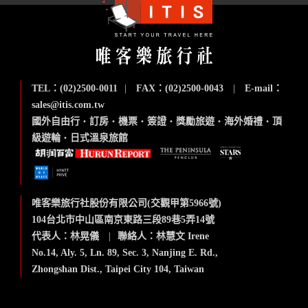
TEL：(02)2500-0011
|
FAX：(02)2500-0043
|
E-mail：
sales@itis.com.tw
國外自由行
‧
訂房
‧
機票
‧
簽證
‧
獎勵旅遊
‧
海外婚禮
‧
頂
級遊輪
‧
日式溫泉旅館
唯客樂旅行社股份有限公司(交觀甲第5966號)
104台北市中山區南京東路三段89巷5弄14號
代表人：林晃儀
|
聯絡人：林慧文 Irene
No.14, Aly. 5, Ln. 89, Sec. 3, Nanjing E. Rd.,
Zhongshan Dist., Taipei City 104, Taiwan