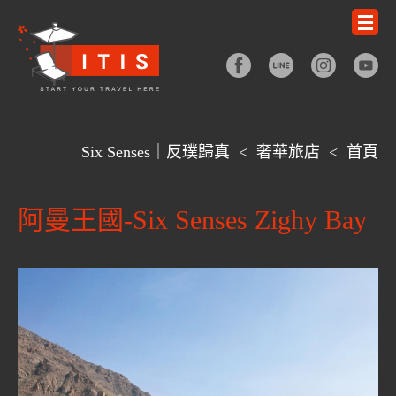
Six Senses｜反璞歸真
<
奢華旅店
<
首頁
阿曼王國-Six Senses Zighy Bay