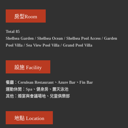
房型Room
Total 85
Shellsea Garden / Shellsea Ocean / Shellsea Pool Access / Garden
Pool Villa / Sea View Pool Villa / Grand Pool Villa
設施 Facility
餐廳：Cerulean Restaurant、Azure Bar、Fin Bar
運動休閒：Spa、健身房、露天泳池
其他：婚宴與會議場地、兒童俱樂部
地點 Location