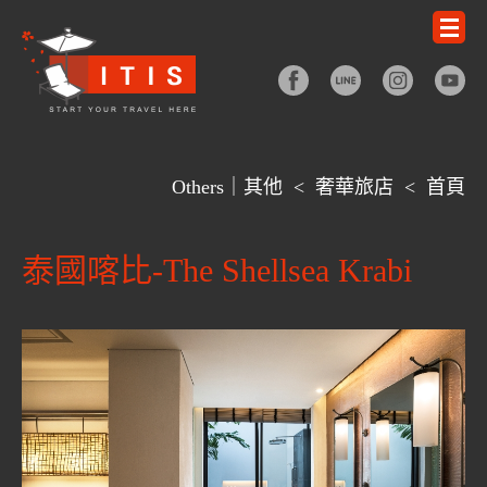
Others｜其他
<
奢華旅店
<
首頁
泰國喀比-The Shellsea Krabi