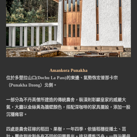
Amankora Punakha
位於多楚拉山口(Dochu La Pass)的東邊、氣勢恢宏普那卡宗
（Punakha Dzong）北側。
一部分為不丹高僧所建造的傳統農舍，裝潢則彰顯皇家的威嚴大
氣，大廳以金絲黃為牆壁顏色，搭配深咖啡的家具擺設，添加一股
沉穩雍容。
四處是農舍莊稼的稻田、果樹，一年四季，依循稻穗從播土、茁
壯、豐收到收割各有不同的田園風光。這兒還能泛舟，一路沿著母