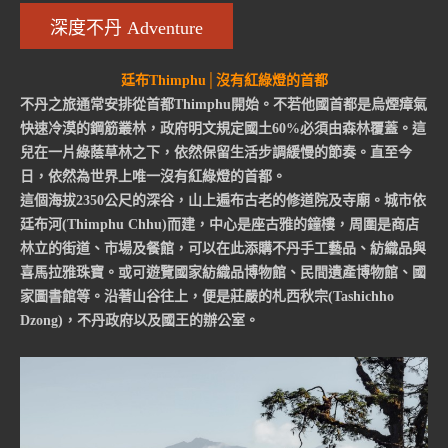
深度不丹 Adventure
廷布Thimphu│沒有紅綠燈的首都
不丹之旅通常安排從首都Thimphu開始。不若他國首都是烏煙瘴氣
快速冷漠的鋼筋叢林，政府明文規定國土60%必須由森林覆蓋。這
兒在一片綠蔭草林之下，依然保留生活步調緩慢的節奏。直至今
日，依然為世界上唯一沒有紅綠燈的首都。
這個海拔2350公尺的深谷，山上遍布古老的修道院及寺廟。城市依
廷布河(Thimphu Chhu)而建，中心是座古雅的鐘樓，周圍是商店
林立的街道、市場及餐館，可以在此添購不丹手工藝品、紡織品與
喜馬拉雅珠寶。或可遊覽國家紡織品博物館、民間遺產博物館、國
家圖書館等。沿著山谷往上，便是莊嚴的札西秋宗(Tashichho
Dzong)，不丹政府以及國王的辦公室。