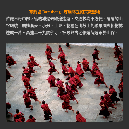
布姆塘
Bumthang│
寺廟林立的宗教聖地
位處不丹中部，從機場過去路途遙遠、交通較為不方便。層層的山
谷環繞，廣植蕎麥、小米、土豆，栽種在山坡上的蘋果園與松樹林
連成一片。高達二十九間佛寺、神殿與古老修道院遍布於山谷。