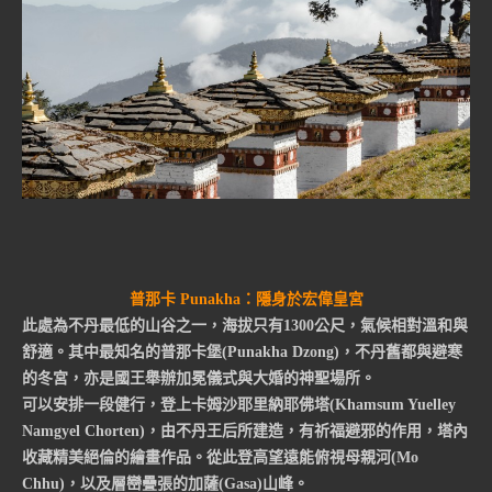
普那卡 Punakha：隱身於宏偉皇宮
此處為不丹最低的山谷之一，海拔只有1300公尺，氣候相對溫和與
舒適。其中最知名的普那卡堡(Punakha Dzong)，不丹舊都與避寒
的冬宮，亦是國王舉辦加冕儀式與大婚的神聖場所。
可以安排一段健行，登上卡姆沙耶里納耶佛塔(Khamsum Yuelley
Namgyel Chorten)，由不丹王后所建造，有祈福避邪的作用，塔內
收藏精美絕倫的繪畫作品。從此登高望遠能俯視母親河(Mo
Chhu)，以及層巒疊張的加薩(Gasa)山峰。