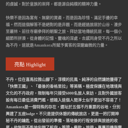
的虔誠，對於皇族的崇拜，都是源自純樸的精神力量。
快樂不是因為富有、無窮的資產，而是因為珍惜、滿足手邊的幸
福。然而這個解答不是絕對的是非題，而是經過旅居於山谷、漫步
至叢林、前往寺廟參拜的朝聖之旅、拜訪當地傳統民居，每一個小
細節所拼湊，從身體的記憶、靈魂的深處，去感同身受不丹之所以
為不丹，這就是Amankora所賦予賓客的深邃幽微的力量。
亮點 Highlight
不丹，位在喜馬拉雅山腳下，淳樸的民風、純淨的自然讓她獲得了
「快樂王國」、「最後的香格里拉」等美稱。極度保護在地環境與
文化的不丹政府，限制每年只接受6000名旅人來訪，且對外國旅客
設有每日最低消費門檻，想踏入這個人間淨土似乎更加不容易了！
Amankora是一個特殊的存在，選址於五個不丹重要的谷地，分別
興建了五座lodge。不只是提供休憩的傳統旅店，更是一把打開神
秘不丹的鑰匙，從出發前的準備、落地後的行程安排與旅途的收
尾，他無所不能地包辦了航空、簽證、餐飲、旅遊、專屬司機與嚮