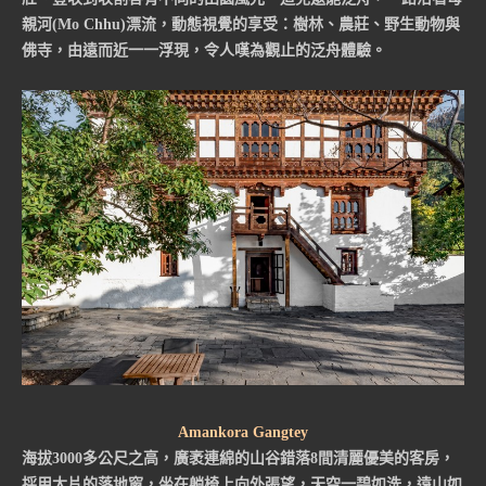
親河(Mo Chhu)漂流，動態視覺的享受：樹林、農莊、野生動物與
佛寺，由遠而近一一浮現，令人嘆為觀止的泛舟體驗。
Amankora Gangtey
海拔3000多公尺之高，廣袤連綿的山谷錯落8間清麗優美的客房，
採用大片的落地窗，坐在躺椅上向外張望，天空一碧如洗，遠山如