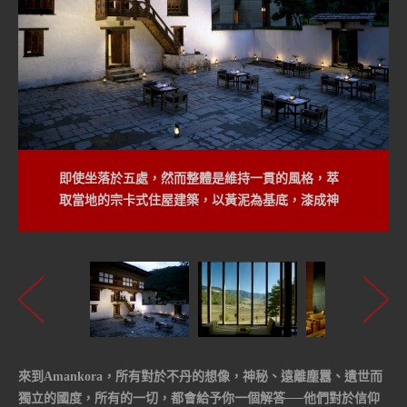
即使坐落於五處，然而整體是維持一貫的風格，萃
取當地的宗卡式住屋建築，以黃泥為基底，漆成神
聖潔白的外牆，原木質樸的大門、雕飾精細的窗
戶，紅褐色的方型屋頂。(Punakha Lodge)
來到Amankora，所有對於不丹的想像，神秘、遠離塵囂、遺世而
獨立的國度，所有的一切，都會給予你一個解答──他們對於信仰