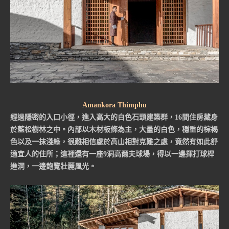
Amankora Thimphu
經過隱密的入口小徑，進入高大的白色石頭建築群，16間住房藏身
於藍松樹林之中。內部以木材板條為主，大量的白色，穩重的棕褐
色以及一抹淺綠，很難相信處於高山相對克難之處，竟然有如此舒
適宜人的住所；這裡還有一座9洞高爾夫球場，得以一邊揮打球桿
進洞，一邊飽覽壯麗風光。