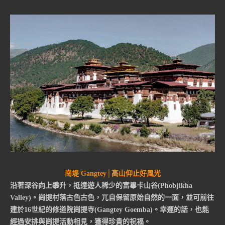
崗堤
Gangtey│高山仰止好風光
沿著深谷向上攀升，抵達遊人稀少的富畢卡山谷(Phobjikha
Valley)。崗提村落古色古色，兀自保留原始自然的一面，並可前往
建於16世紀的修道院崗提寺(Gangtey Goemba)。幸運的話，也能
經過安排與崗提活動相見，獲得珍貴的祝福。