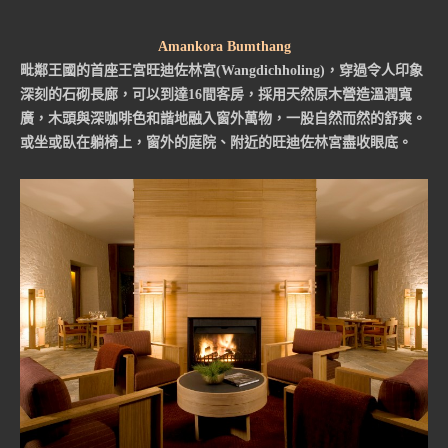
Amankora Bumthang
毗鄰王國的首座王宮旺迪佐林宮(Wangdichholing)，穿過令人印象
深刻的石砌長廊，可以到達16間客房，採用天然原木營造溫潤寬
廣，木頭與深咖啡色和諧地融入窗外萬物，一股自然而然的舒爽。
或坐或臥在躺椅上，窗外的庭院、附近的旺迪佐林宮盡收眼底。