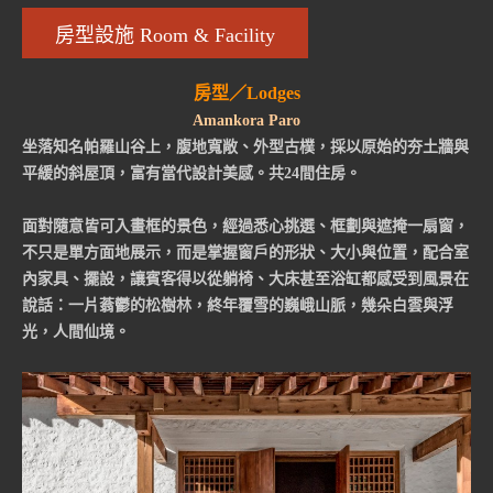
房型設施 Room & Facility
房型／Lodges
Amankora Paro
坐落知名帕羅山谷上，腹地寬敞、外型古樸，採以原始的夯土牆與
平緩的斜屋頂，富有當代設計美感。共24間住房。
面對隨意皆可入畫框的景色，經過悉心挑選、框劃與遮掩一扇窗，
不只是單方面地展示，而是掌握窗戶的形狀、大小與位置，配合室
內家具、擺設，讓賓客得以從躺椅、大床甚至浴缸都感受到風景在
說話：一片蓊鬱的松樹林，終年覆雪的巍峨山脈，幾朵白雲與浮
光，人間仙境。