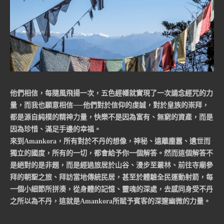
他們相信，每隨風飛揚一次，五色經幡就實現了一次誦念經咒的力
量，而我也願意相信──他們對於信仰的虔誠，對於皇族的崇拜，
都是源自純樸的精神力量，快樂不是因為富有、無窮的資產，而是
因為珍惜、滿足手邊的幸福。
來到Amankora，所有對於不丹的想像，神秘、遠離塵囂、遺世而
獨立的國度，所有的一切，都會給予你一個解答。然而這個解答不
是絕對的是非題，而是經過旅居於山谷、漫步至叢林、前往寺廟參
拜的朝聖之旅、拜訪當地傳統民居，甚至於體驗全民運動射箭，每
一個小細節所拼湊，從身體的記憶、靈魂的深處，去感同身受不丹
之所以為不丹，這就是Amankora所賦予賓客的深邃幽微的力量。