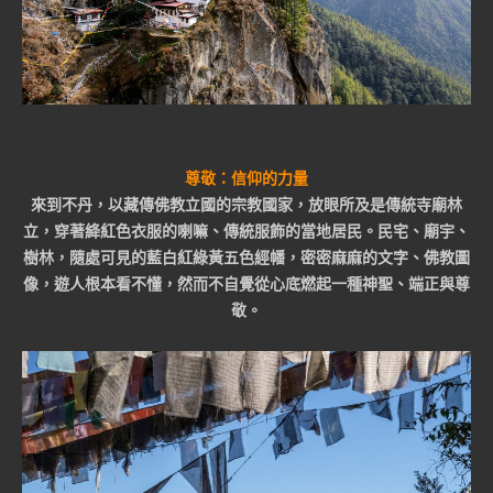
尊敬：信仰的力量
來到不丹，以藏傳佛教立國的宗教國家，放眼所及是傳統寺廟林
立，穿著絳紅色衣服的喇嘛、傳統服飾的當地居民。民宅、廟宇、
樹林，隨處可見的藍白紅綠黃五色經幡，密密麻麻的文字、佛教圖
像，遊人根本看不懂，然而不自覺從心底燃起一種神聖、端正與尊
敬。