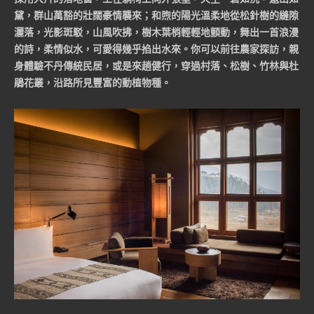
黛，群山萬豁的壯闊豪情襲來；和煦的陽光溫柔地從松針樹的縫隙
灑落，光影斑駁，山風吹拂，樹木葉梢輕輕地顫動，舞出一首浪漫
的詩，柔情似水，可愛得幾乎掐出水來。你可以前往農家探訪，親
身體驗不丹傳統民居，或是來趟健行，穿過村落、松樹、竹林與杜
鵑花叢，沿路所見豐富的動植物種。