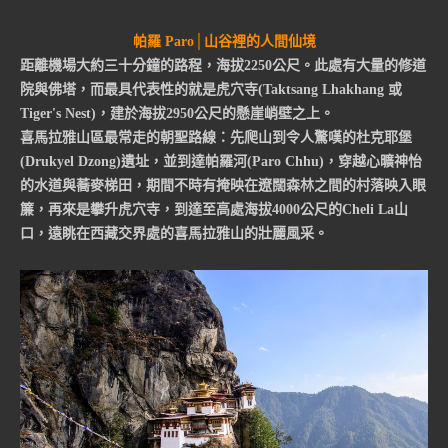
帕羅
Paro│
山谷裡的人間仙境
距離機場大約三十分鐘的路程，海拔2250公尺。此處有大量的修道
院與佛塔，而最具代表性的就是虎穴寺(Taktsang Lhakhang 或
Tiger's Nest)，建於海拔2950公尺的懸崖峭壁之上。
喜馬拉雅山區最常走的朝聖路線：先爬山到令人驚嘆的杜克耶堡
(Drukyel Dzong)遺址，並到達帕羅河(Paro Chhu)，穿越心曠神怡
的水道與蕎麥梯田，期間不時有掩映在遼闊森林之間的村落映入眼
簾，再來是攀升虎穴寺，到達至高處海拔4000公尺的Cheli La山
口，遠眺在西藏交界處的喜馬拉雅山的壯麗風采。