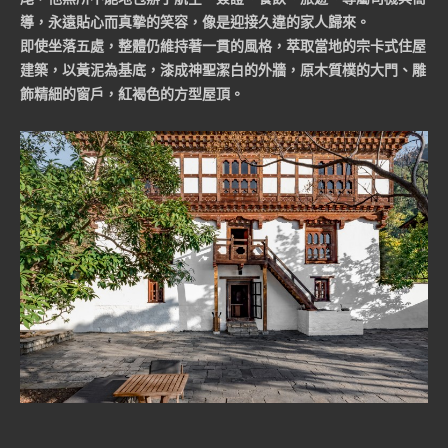
導，永遠貼心而真摯的笑容，像是迎接久違的家人歸來。
即使坐落五處，整體仍維持著一貫的風格，萃取當地的宗卡式住屋
建築，以黃泥為基底，漆成神聖潔白的外牆，原木質樸的大門、雕
飾精細的窗戶，紅褐色的方型屋頂。