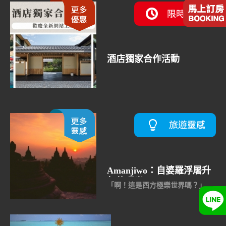
酒店獨家合作活動
Amanjiwo：自婆羅浮屠升
起的曙光
「啊！這是西方極樂世界嗎？」
我看著眼前的景色，不由得吐出夢
囈式的語言。