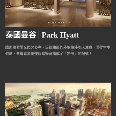
泰國曼谷│Park Hyatt
Bangkok
牆面映著陽光閃閃發亮，流線曲面的外型格外引人注意，若從空中
俯瞰，會驚喜發現整個建築竟構成了「無限」的記號！