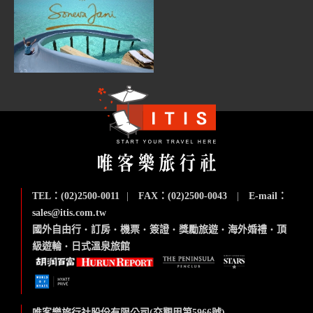
TEL：(02)2500-0011
|
FAX：(02)2500-0043
|
E-mail：
sales@itis.com.tw
國外自由行
‧
訂房
‧
機票
‧
簽證
‧
獎勵旅遊
‧
海外婚禮
‧
頂
級遊輪
‧
日式溫泉旅館
唯客樂旅行社股份有限公司(交觀甲第5966號)