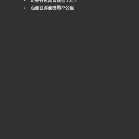
距曼谷素萬普機場 2公里
距曼谷廊曼機場22公里