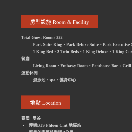
房型設施 Room & Facility
Total Guest Rooms 222
Park Suite King、Park Deluxe Suite、Park Executive 
1 King Bed、2 Twin Beds、1 King Deluxe、1 King Cor
餐廳
Living Room、Embassy Room、Penthouse Bar + Gril
運動休閒
游泳池、spa、健身中心
地點 Location
泰國│曼谷
連通BTS Phloen Chit 地鐵站