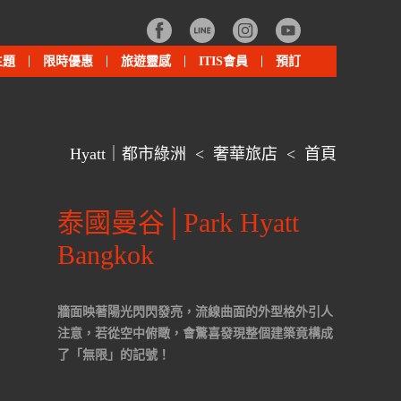
主題
限時優惠
旅遊靈感
ITIS會員
預訂
Hyatt｜都市綠洲
<
奢華旅店
<
首頁
泰國曼谷│Park Hyatt
Bangkok
牆面映著陽光閃閃發亮，流線曲面的外型格外引人
注意，若從空中俯瞰，會驚喜發現整個建築竟構成
了「無限」的記號！