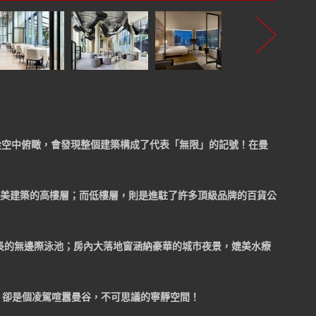
從空中俯瞰，會發現整個建築構成了代表「無限」的記號！在曼
k便坐落這幢華美建築的高樓層；而低樓層，則是進駐了許多頂級品牌的百貨公
徉40米長的無邊際泳池；房內大落地窗涵納豪華的城市夜景，媲美水療
度便利性，卻是個凌駕喧囂曼谷，不可思議的寧靜空間！