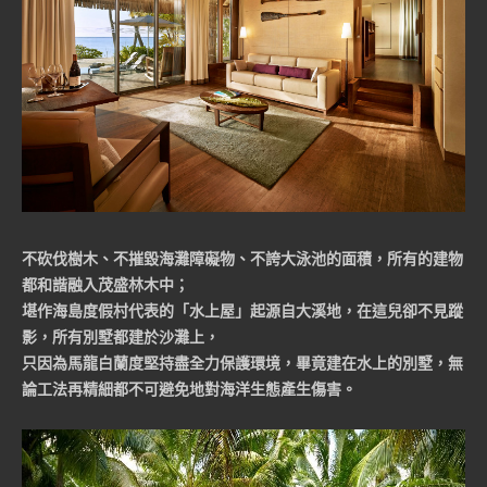
不砍伐樹木、不摧毀海灘障礙物、不誇大泳池的面積，所有的建物
都和諧融入茂盛林木中；
堪作海島度假村代表的「水上屋」起源自大溪地，在這兒卻不見蹤
影，所有別墅都建於沙灘上，
只因為馬龍白蘭度堅持盡全力保護環境，畢竟建在水上的別墅，無
論工法再精細都不可避免地對海洋生態產生傷害。