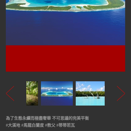
為了生態永續而極盡奢華 不可思議的完美平衡
#大溪地 #馬龍白蘭度 #教父 #蒂蒂若瓦