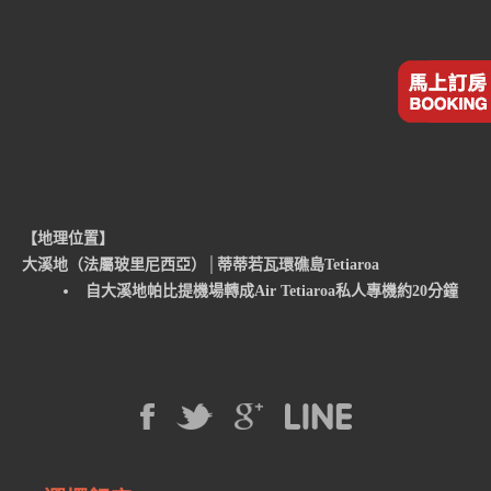
【地理位置】
大溪地（法屬玻里尼西亞）│蒂蒂若瓦環礁島Tetiaroa
自大溪地帕比提機場轉成Air Tetiaroa私人專機約20分鐘