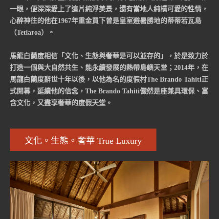
一眼，便深深愛上了這片純淨美景，還有當地人純樸可愛的性情，
心醉神往的他在1967年重金買下曾是皇室避暑勝地的蒂蒂若瓦島
（Tetiaroa）。
馬龍白蘭度相信「文化、生態與奢華是可以並存的」，於是致力於
打造一個與大自然共生、能永續發展的熱帶島嶼天堂；2014年，在
馬龍白蘭度辭世十年以後，以他為名的度假村The Brando Tahiti正
式開幕，延續他的信念，The Brando Tahiti儼然是座兼具環保、富
含文化，又盡享奢華的度假天堂。
文化。生態。奢華 True Luxury