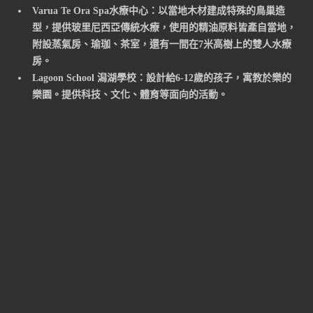
Varua Te Ora Spa水療中心：以當地木材建成特殊的鳥巢造
型，提供玻里尼西亞傳統水療，使用的精油原料皆產自當地，
附設蒸氣房、瑜珈、茶室，還有一間在7米高樹上的雙人水療
房。
Lagoon School 潟湖學校：設計給6-12歲的孩子，寓教於樂的
樂園。提供科技、文化、體育等面向的活動。