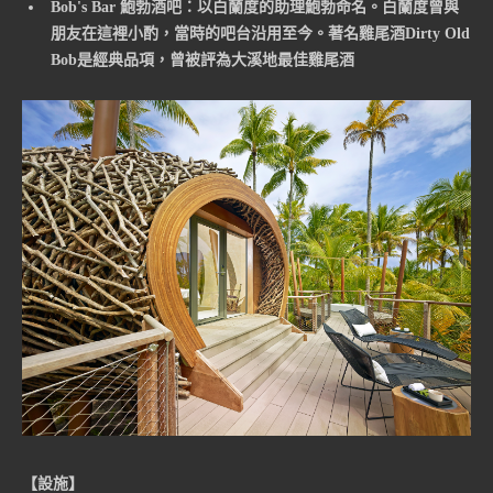
Bob's Bar 鮑勃酒吧：以白蘭度的助理鮑勃命名。白蘭度曾與
朋友在這裡小酌，當時的吧台沿用至今。著名雞尾酒Dirty Old
Bob是經典品項，曾被評為大溪地最佳雞尾酒
【設施】