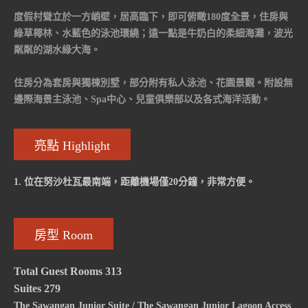
度假村聳立於一方峭壁，居高臨下，即可俯瞰180度全景，住房與
綠草椰林、水藍色的泳池環繞；遠一點是牛奶白的柔細海灘，波光
粼粼的湖水綠大海。
住房分為套房與獨棟別墅，部分附有私人泳池、花園景觀。附設無
邊際海景主泳池、Spa中心、兒童俱樂部以及各式海洋活動。
亮點 Highlight
1. 位在努沙杜瓦最南端，距離機場僅20分鐘，非常方便。
房型 Room
Total Guest Rooms 313
Suites 279
The Sawangan Junior Suite / The Sawangan Junior Lagoon Access