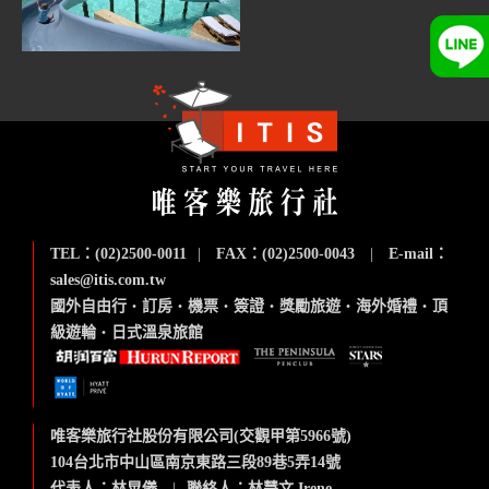
TEL：(02)2500-0011
|
FAX：(02)2500-0043
|
E-mail：
sales@itis.com.tw
國外自由行
‧
訂房
‧
機票
‧
簽證
‧
獎勵旅遊
‧
海外婚禮
‧
頂
級遊輪
‧
日式溫泉旅館
唯客樂旅行社股份有限公司(交觀甲第5966號)
104台北市中山區南京東路三段89巷5弄14號
代表人：林晃儀
|
聯絡人：林慧文 Irene