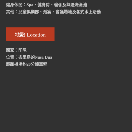
健身休閒：Spa、健身房、瑜珈及無邊際泳池
其他：兒童俱樂部、婚宴、會議場地及各式水上活動
地點 Location
國家：印尼
位置：峇里島的Nusa Dua
距離機場約20分鐘車程