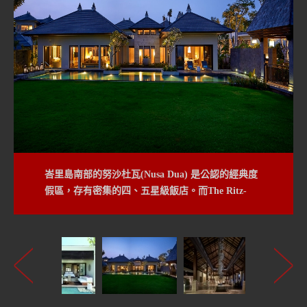
峇里島南部的努沙杜瓦(Nusa Dua) 是公認的經典度
位在努沙杜瓦最南端，距離機場僅20分鐘，非常方
假區，存有密集的四、五星級飯店。而The Ritz-
便。
Carlton,Bail位於最南端，距離機場僅20分鐘車程。