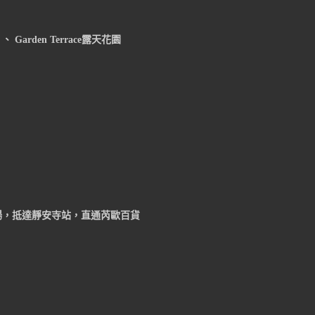
、 Garden Terrace露天花園
場，抵達靜安寺站，直通芮歐百貨