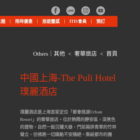
主題
限時優惠
旅遊靈感
ITIS會員
預訂
Others｜其他
<
奢華旅店
<
首頁
中國上海-The Puli Hotel
璞麗酒店
璞麗酒店是上海首家定位「都會桃源Urban
Resort」的奢華旅店。位於熱鬧的靜安區，深黑色
的建物，自然一股沉穩大器，門前兩排青翠的竹林
聳立，彷彿將一切躁動不安隔絕。集結都市的機