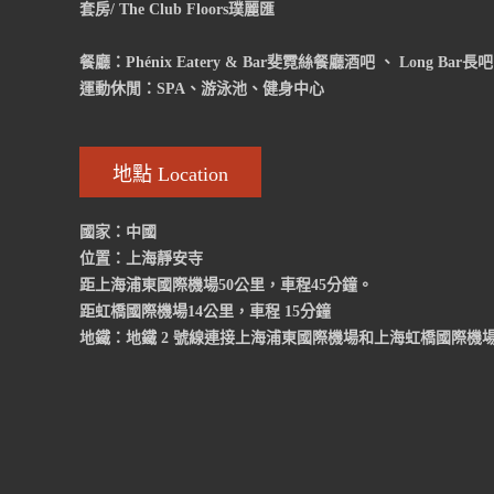
套房/ The Club Floors璞麗匯
餐廳：Phénix Eatery & Bar斐霓絲餐廳酒吧 、 Long Bar長吧 
運動休閒：SPA、游泳池、健身中心
地點 Location
國家：中國
位置：上海靜安寺
距上海浦東國際機場50公里，車程45分鐘。
距虹橋國際機場14公里，車程 15分鐘
地鐵：地鐵 2 號線連接上海浦東國際機場和上海虹橋國際機