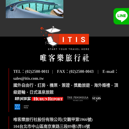
TEL：(02)2500-0011
|
FAX：(02)2500-0043
|
E-mail：
sales@itis.com.tw
國外自由行
‧
訂房
‧
機票
‧
簽證
‧
獎勵旅遊
‧
海外婚禮
‧
頂
級遊輪
‧
日式溫泉旅館
唯客樂旅行社股份有限公司(交觀甲第5966號)
104台北市中山區南京東路三段89巷5弄14號