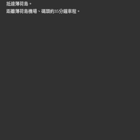
抵達薄荷島。
距離薄荷島機場、碼頭約35分鐘車程。