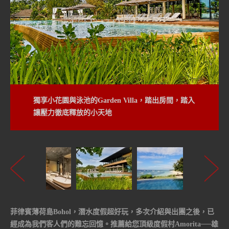
獨享小花園與泳池的Garden Villa，踏出房間，踏入
徜徉在無邊際泳池哩，碧海藍天彷彿伸手可及
讓壓力徹底釋放的小天地
菲律賓薄荷島Bohol，潛水度假超好玩，多次介紹與出團之後，已
經成為我們客人們的難忘回憶。推薦給您頂級度假村Amorita──雄