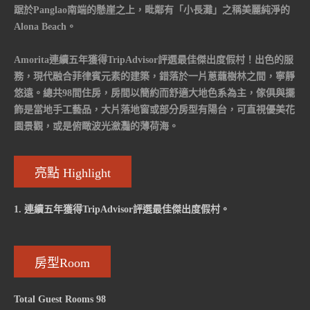
踞於Panglao南端的懸崖之上，毗鄰有「小長灘」之稱美麗純淨的
Alona Beach。
Amorita連續五年獲得TripAdvisor評選最佳傑出度假村！出色的服
務，現代融合菲律賓元素的建築，錯落於一片蔥蘢樹林之間，寧靜
悠遠。總共98間住房，房間以簡約而舒適大地色系為主，傢俱與擺
飾是當地手工藝品，大片落地窗或部分房型有陽台，可直視優美花
園景觀，或是俯瞰波光瀲灩的薄荷海。
亮點 Highlight
1. 連續五年獲得TripAdvisor評選最佳傑出度假村。
房型Room
Total Guest Rooms 98