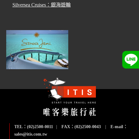
Silversea Cruises：銀海遊輪
TEL：(02)2500-0011
|
FAX：(02)2500-0043
|
E-mail：
sales@itis.com.tw