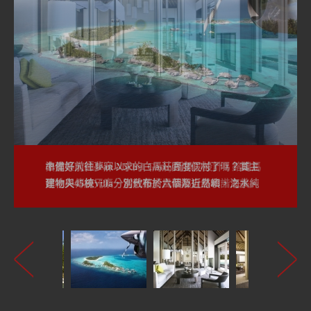
準備好前往夢寐以求的白馬莊園度假村了嗎？其主
由建築大師Jean Michel Gathy所操刀設計，鎔鑄馬
建物與45棟Villa分別散布於六個鄰近島嶼，海水純
爾地夫傳統元素、當代藝術風華及自然和諧之美。
淨而浪漫。
Water Villa房型。