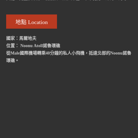
地點 Location
國家：馬爾地夫
位置： Noonu Atoll諾魯環礁
從Male國際機場轉乘40分鐘的私人小飛機，抵達北部的Noonu諾魯
環礁。