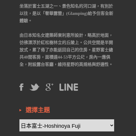
坐落於富士五湖之一、景色知名的河口湖，有別於
以往，是以「奢華露營」(Glamping)給予住客全新
體驗。
由日本知名女建築師東利恵所設計，略高於地面，
彷彿漂浮於紅松樹林立的丘陵上。公共空間是半開
放式，累了倦了亦能返回自己的住房。星野富士總
共40間客房，面積達44-53平方公尺，房內一應俱
全，附設露台客廳，維持星野的高規格與舒適性。
選擇主題