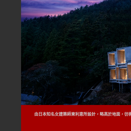
由日本知名女建築師東利恵所設計，略高於地面，彷
背著登山小包，穿梭茂密的原始樹林，抵達一個開放
絕的樹海；在服務人員的協助下，則能將帳蓬搭建於