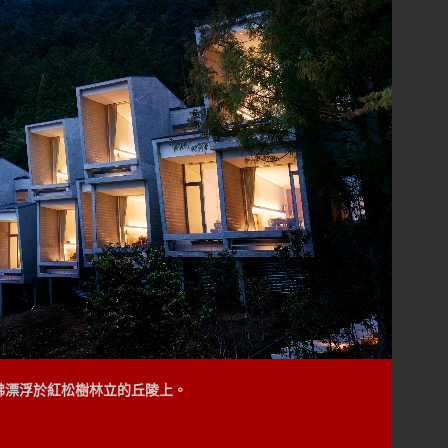
彿漂浮於紅松樹林立的丘陵上。
式露天平台，沿著傾坡而建，如同置身雲端，坐擁綿延不
紅松樹林之間，內部佈置得精美舒適而溫暖。