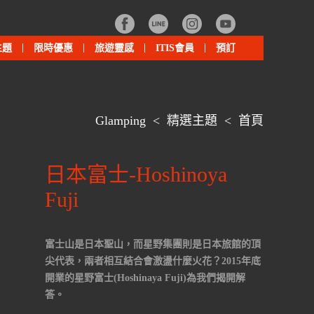
主題
限時優惠
旅遊靈感
ITIS會員
預訂
Glamping
<
精選主題
<
首頁
日本富士-Hoshinoya
Fuji
富士山是日本聖山，而星野集團則是日本旅館的頂
尖代表，兩者相互結合會激盪什麼火花？2015年底
開業的星野富士(Hoshinaya Fuji)為我們揭開解
答。