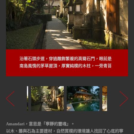
沿著石頭步道，穿過雕飾繁複的高聳石門，眼前是
南島風情的茅草屋頂，厚實純樸的木柱，一旁青苔
爬上了灰冷的牆，帶有綠意的溫暖。
Amandari，意思是「寧靜的靈魂」。
以木、籐與石為主要建材，自然質樸的環境讓人找回了心底的寧