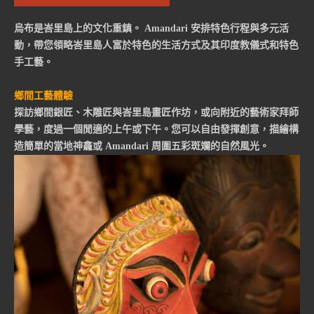
烏布是峇里島上的文化重鎮。 Amandari 安排特色行程與多元活
動，帶您領略峇里島人富於特色的生活方式及其印度教儀式和特色
手工藝。
鄉間工藝體驗
探訪鄉間銀匠、木雕匠與峇里島畫匠作坊，或向附近的藝術家拜師
學藝，度過一個閒適的上午或下午。您可以自由發揮創意，描繪構
造簡單的當地神龕或 Amandari 周圍五彩斑斕的自然風光。