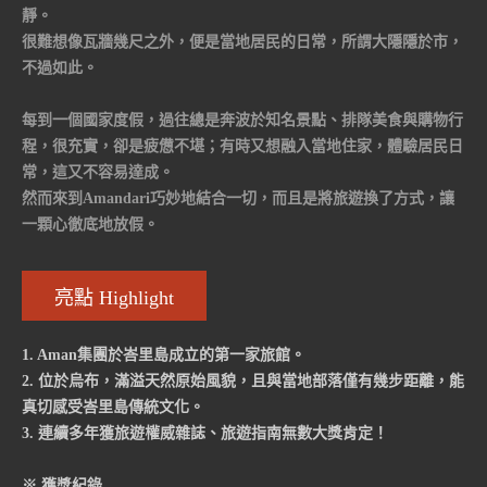
靜。
很難想像瓦牆幾尺之外，便是當地居民的日常，所謂大隱隱於市，
不過如此。
每到一個國家度假，過往總是奔波於知名景點、排隊美食與購物行
程，很充實，卻是疲憊不堪；有時又想融入當地住家，體驗居民日
常，這又不容易達成。
然而來到Amandari巧妙地結合一切，而且是將旅遊換了方式，讓
一顆心徹底地放假。
亮點 Highlight
1. Aman集團於峇里島成立的第一家旅館。
2. 位於烏布，滿溢天然原始風貌，且與當地部落僅有幾步距離，能
真切感受峇里島傳統文化。
3. 連續多年獲旅遊權威雜誌、旅遊指南無數大獎肯定！
※ 獲獎紀錄