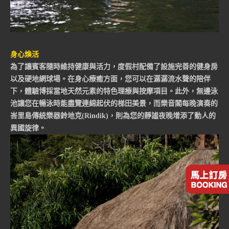
身心煥活
為了讓賓客隨時維持健康與活力，度假村配備了設施完善的健身房
以及硬地網球場。在身心療癒方面，您可以在潺潺流水聲的陪伴
下，體驗博採當地天然元素的特色理療與按摩項目。此外，無邊泳
池讓您在暢泳時能盡覽連綿起伏的梯田美景，而樂音閣每晚演奏的
峇里島傳統樂器鈴地克(Rindik)，則為您的靜謐夜晚增添了動人的
異國旋律。