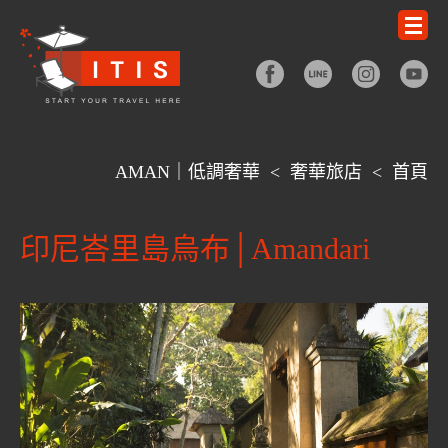
AMAN｜低調奢華
<
奢華旅店
<
首頁
印尼峇里島烏布│Amandari