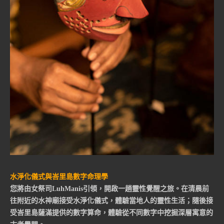
水淨化儀式與峇里島數字命理學
您將由女祭司LuhManis引領，開啟一趟靈性覺醒之旅。在清晨前
往附近的水神廟接受水淨化儀式，體驗當地人的靈性生活；隨後接
受峇里島薩滿提供的數字算命，體驗從不同數字中挖掘深層寓意的