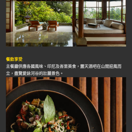
餐飲享受
主餐廳供應各國風味、印尼及峇里美食，露天酒吧在山間迎風而
立，盡覽愛詠河谷的壯麗景色。