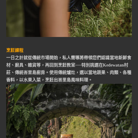
烹飪課程
一日之計就從傳統市場開始，私人嚮導將帶領您們認識當地新鮮食
材、廚具、雜貨等，再回到烹飪教室──特別挑選在Kedewatan村
莊、傳統峇里島廚房。使用傳統爐灶，選以當地蔬果、肉類、各種
香料，以水果入菜，烹飪出峇里島風味料理。