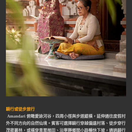
騎行或徒步旅行
Amandari 俯瞰愛詠河谷，四周小徑與步道縱橫，延伸通往度假村
外不同方向的自然仙境。賓客可選擇騎行穿越偏遠村落、徒步穿行
茂密叢林，或橫穿青翠梯田、沿寧靜鄉間小路暢快下坡，通過騎行